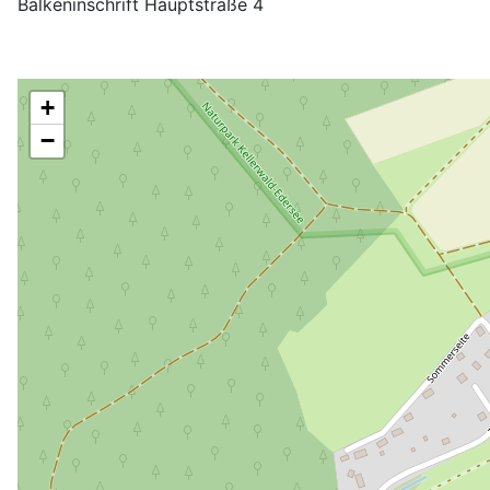
Balkeninschrift Hauptstraße 4
+
−